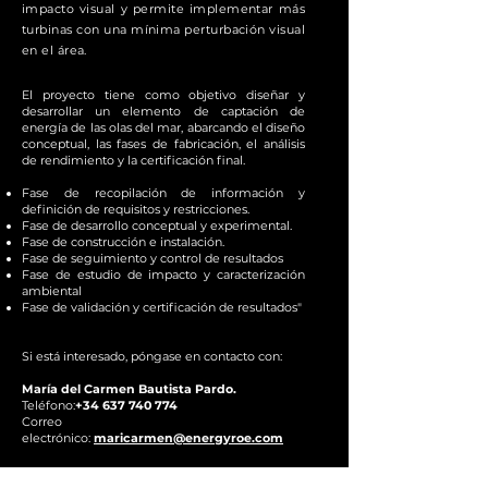
impacto visual y permite implementar más
turbinas con una mínima perturbación visual
en el área.
El proyecto tiene como objetivo diseñar y
desarrollar un elemento de captación de
energía de las olas del mar, abarcando el diseño
conceptual, las fases de fabricación, el análisis
de rendimiento y la certificación final.
Fase de recopilación de información y
definición de requisitos y restricciones.
Fase de desarrollo conceptual y experimental.
Fase de construcción e instalación.
Fase de seguimiento y control de resultados
Fase de estudio de impacto y caracterización
ambiental
Fase de validación y certificación de resultados"
Si está interesado, póngase en contacto con:
María del Carmen Bautista Pardo.
Teléfono:
+34 637 740 774
Correo
electrónico:
maricarmen@energyroe.com